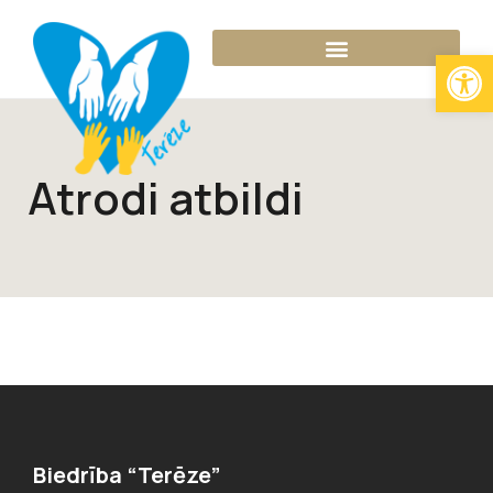
Open
Kļūsti par audžuvecāku!
Atrodi atbildi
Biedrība “Terēze”